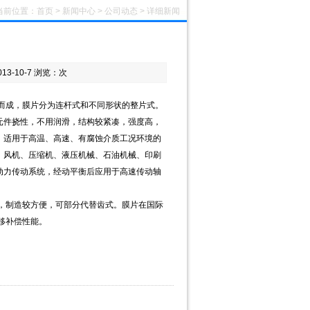
当前位置：
首页
>
新闻中心
>
公司动态
> 详细新闻
3-10-7 浏览：
次
而成，膜片分为连杆式和不同形状的整片式。
件挠性，不用润滑，结构较紧凑，强度高，
，适用于高温、高速、有腐蚀介质工况环境的
、风机、压缩机、液压机械、石油机械、印刷
动力传动系统，经动平衡后应用于高速传动轴
制造较方便，可部分代替齿式。膜片在国际
移补偿性能。