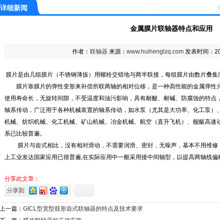
详细新闻
金属膜片联轴器特点和应用
作者：
联轴器
来源：
www.huihenglzq.com
发表时间：201
膜片是由几组膜片（不锈钢薄扳）用螺栓交错地与两半联接，每组膜片由数片叠集
膜片靠膜片的弹性变形来补偿所联两轴的相对位移，是一种高性能的金属弹性元
使用寿命长，无旋转间隙，不受温度和油污影响，具有耐酸、耐碱、防腐蚀的特点
轴系传动，广泛用于各种机械装置的轴系传动，如水泵（尤其是大功率、化工泵）
机械、纺织机械、化工机械、矿山机械、冶金机械、航空（直升飞机）、舰艇高速
系已比较普遍。
膜片与齿式相比，没有相对滑动，不需要润滑、密封，无噪声，基本不用维修，
上工业发达国家应用已很普遍,在实际应用中一般采用接中间轴型，以提高两轴线偏
分享此文章：
上一篇：
GICL型宽型鼓形齿式联轴器的特点及技术要求